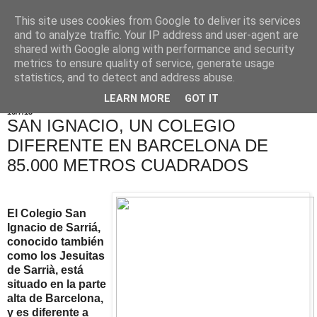
This site uses cookies from Google to deliver its services
and to analyze traffic. Your IP address and user-agent are
shared with Google along with performance and security
metrics to ensure quality of service, generate usage
statistics, and to detect and address abuse.
LEARN MORE
GOT IT
16/7/13
SAN IGNACIO, UN COLEGIO
DIFERENTE EN BARCELONA DE
85.000 METROS CUADRADOS
El Colegio San
Ignacio de Sarriá,
conocido también
como los Jesuitas
de Sarrià, está
situado en la parte
alta de Barcelona,
y es diferente a