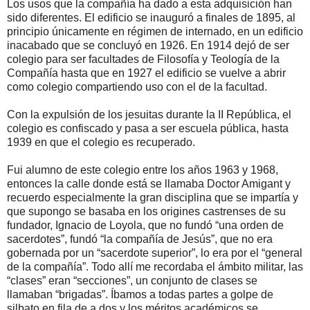
Los usos que la compañía ha dado a esta adquisición han
sido diferentes. El edificio se inauguró a finales de 1895, al
principio únicamente en régimen de internado, en un edificio
inacabado que se concluyó en 1926. En 1914 dejó de ser
colegio para ser facultades de Filosofía y Teología de la
Compañía hasta que en 1927 el edificio se vuelve a abrir
como colegio compartiendo uso con el de la facultad.
Con la expulsión de los jesuitas durante la II República, el
colegio es confiscado y pasa a ser escuela pública, hasta
1939 en que el colegio es recuperado.
Fui alumno de este colegio entre los años 1963 y 1968,
entonces la calle donde está se llamaba Doctor Amigant y
recuerdo especialmente la gran disciplina que se impartía y
que supongo se basaba en los origines castrenses de su
fundador, Ignacio de Loyola, que no fundó “una orden de
sacerdotes”, fundó “la compañía de Jesús”, que no era
gobernada por un “sacerdote superior”, lo era por el “general
de la compañía”. Todo allí me recordaba el ámbito militar, las
“clases” eran “secciones”, un conjunto de clases se
llamaban “brigadas”. Íbamos a todas partes a golpe de
silbato en fila de a dos y los méritos académicos se